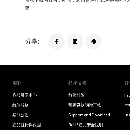
規。
分享:
服務
技術支援
社
客服展示中心
故障排除
Fa
維修服務
驅動及軟韌體下載
Yo
客服公告
Support and Download
In
產品註冊與保固
RoHS產品安全說明