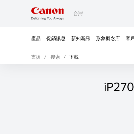
台灣
產品
促銷訊息
新知新訊
形象概念店
客
支援
搜索
下載
iP2