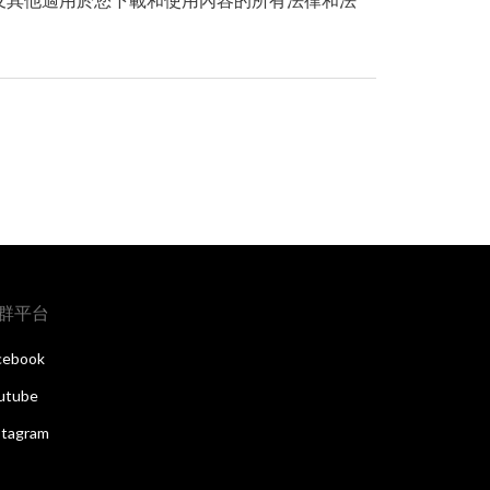
群平台
cebook
utube
stagram