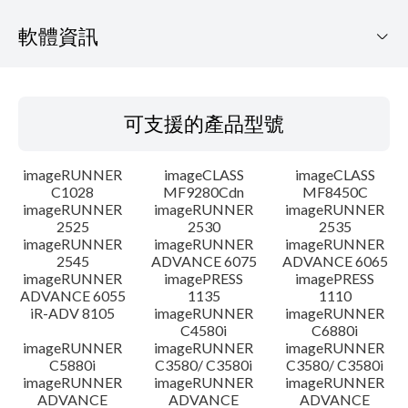
軟體資訊
可支援的產品型號
可支援的產品型號
作業系統
imageRUNNER
imageCLASS
imageCLASS
語言
C1028
MF9280Cdn
MF8450C
imageRUNNER
imageRUNNER
imageRUNNER
2525
2530
2535
注意事項
imageRUNNER
imageRUNNER
imageRUNNER
2545
ADVANCE 6075
ADVANCE 6065
設置說明
imageRUNNER
imagePRESS
imagePRESS
ADVANCE 6055
1135
1110
iR-ADV 8105
imageRUNNER
imageRUNNER
檔案資訊
C4580i
C6880i
imageRUNNER
imageRUNNER
imageRUNNER
C5880i
C3580/ C3580i
C3580/ C3580i
免責聲明
imageRUNNER
imageRUNNER
imageRUNNER
ADVANCE
ADVANCE
ADVANCE