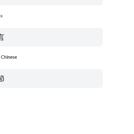
ux
言
l Chinese
節