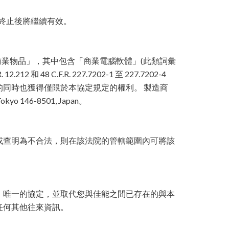
協定終止後將繼續有效。
1 中定義的「商業物品」，其中包含「商業電腦軟體」(此類詞彙
 12.212 和 48 C.F.R. 227.7202-1 至 227.7202-4
軟體的同時也獲得僅限於本協定規定的權利。 製造商
okyo 146-8501, Japan。
或查明為不合法，則在該法院的管轄範圍內可將該
、唯一的協定，並取代您與佳能之間已存在的與本
任何其他往來資訊。