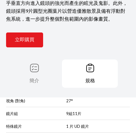
乎垂直方向進入鏡頭的強光而產生的眩光及鬼影。此外，
鏡頭採用9片圓型光圈葉片以營造優雅散景及備有浮動對
焦系統，進一步提升整個對焦範圍內的影像畫質。
立即購買
簡介
規格
視角 (對角)
27°
鏡片組
9組11片
特殊鏡片
1 片 UD 鏡片