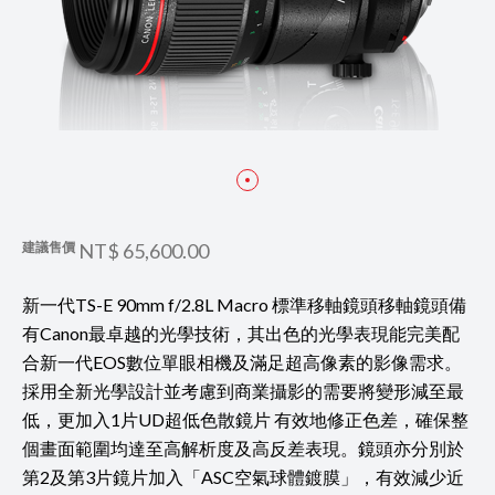
建議售價
NT$ 65,600.00
新一代TS-E 90mm f/2.8L Macro 標準移軸鏡頭移軸鏡頭備
有Canon最卓越的光學技術，其出色的光學表現能完美配
合新一代EOS數位單眼相機及滿足超高像素的影像需求。
採用全新光學設計並考慮到商業攝影的需要將變形減至最
低，更加入1片UD超低色散鏡片 有效地修正色差，確保整
個畫面範圍均達至高解析度及高反差表現。鏡頭亦分別於
第2及第3片鏡片加入「ASC空氣球體鍍膜」，有效減少近