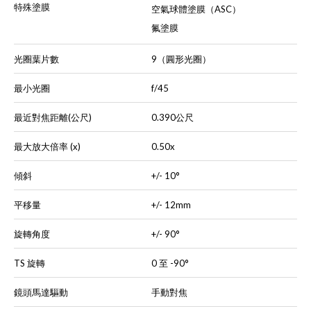
特殊塗膜
空氣球體塗膜（ASC）
氟塗膜
光圈葉片數
9（圓形光圈）
最小光圈
f/45
最近對焦距離(公尺)
0.390公尺
最大放大倍率 (x)
0.50x
傾斜
+/- 10°
平移量
+/- 12mm
旋轉角度
+/- 90°
TS 旋轉
0 至 -90°
鏡頭馬達驅動
手動對焦