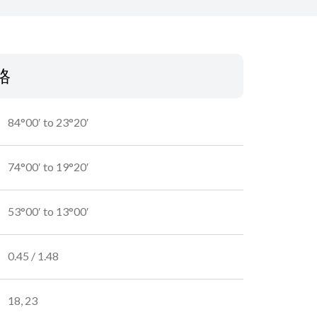
格
84°00′ to 23°20′
74°00′ to 19°20′
53°00′ to 13°00′
0.45 / 1.48
18, 23