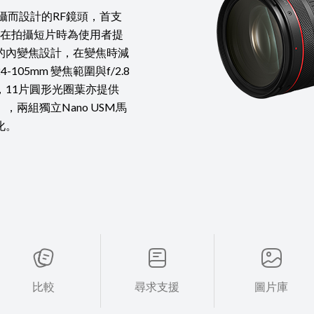
混合型拍攝而設計的RF鏡頭，首支
)，在拍攝短片時為使用者提
的內變焦設計，在變焦時減
5mm 變焦範圍與f/2.8
11片圓形光圈葉亦提供
兩組獨立Nano USM馬
化。
比較
尋求支援
圖片庫