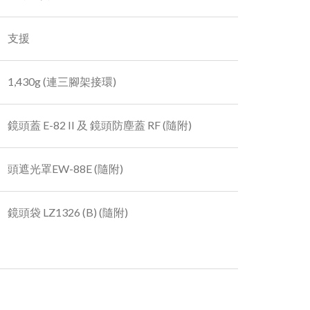
支援
1,430g (連三腳架接環)
鏡頭蓋 E-82 II 及 鏡頭防塵蓋 RF (隨附)
頭遮光罩EW-88E (隨附)
鏡頭袋 LZ1326 (B) (隨附)