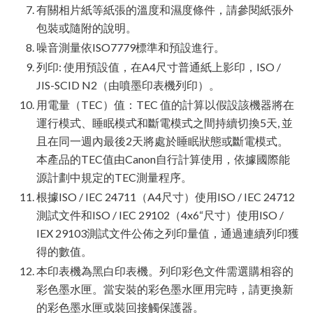
有關相片紙等紙張的溫度和濕度條件，請參閱紙張外
包裝或隨附的說明。
噪音測量依ISO7779標準和預設進行。
列印: 使用預設值，在A4尺寸普通紙上影印，ISO /
JIS-SCID N2（由噴墨印表機列印）。
用電量（TEC）值：TEC 值的計算以假設該機器將在
運行模式、睡眠模式和斷電模式之間持續切換5天, 並
且在同一週內最後2天將處於睡眠狀態或斷電模式。
本產品的TEC值由Canon自行計算使用，依據國際能
源計劃中規定的TEC測量程序。
根據ISO / IEC 24711（A4尺寸）使用ISO / IEC 24712
測試文件和ISO / IEC 29102（4x6“尺寸）使用ISO /
IEX 29103測試文件公佈之列印量值，通過連續列印獲
得的數值。
本印表機為黑白印表機。列印彩色文件需選購相容的
彩色墨水匣。當安裝的彩色墨水匣用完時，請更換新
的彩色墨水匣或裝回接觸保護器。