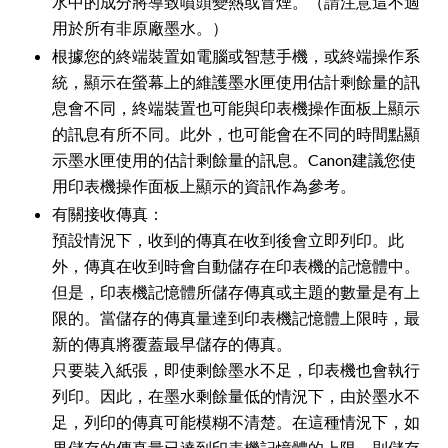
水中的成分將導致噴頭變熱或冒煙。（請注意這不適
用於所有非原廠墨水。）
根據您的終端裝置如電腦或智慧手機，或終端操作系
統，顯示在螢幕上的維護墨水匣使用估計剩餘量的訊
息會不同，終端裝置也可能與印表機操作面板上顯示
的訊息有所不同。此外，也可能會在不同的時間點顯
示墨水匣使用的估計剩餘量的訊息。Canon建議您使
用印表機操作面板上顯示的資訊作為參考。
有關接收傳真：
預設情況下，收到的傳真在收到後會立即列印。此
外，傳真在收到時會自動儲存在印表機的記憶體中。
但是，印表機記憶體所儲存傳真或主題的數量是有上
限的。當儲存的傳真量達到印表機記憶體上限時，最
新的傳真將覆蓋最早儲存的傳真。
只要裝入紙張，即使剩餘墨水不足，印表機也會執行
列印。因此，在墨水剩餘量低的情況下，由於墨水不
足，列印的傳真可能模糊不清楚。在這種情況下，如
果儲存的傳真量已達到印表機記憶體的上限，則儲存