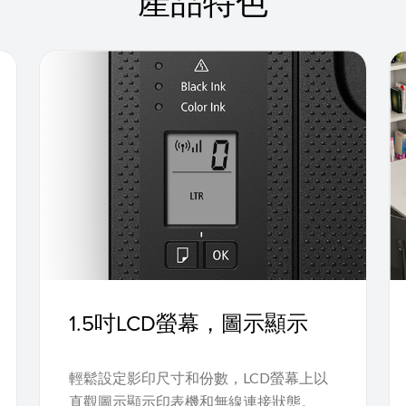
產品特色
1.5吋LCD螢幕，圖示顯示
輕鬆設定影印尺寸和份數，LCD螢幕上以
直觀圖示顯示印表機和無線連接狀態。