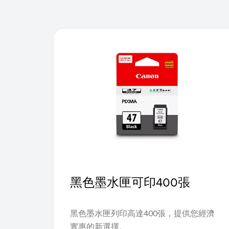
黑色墨水匣可印400張
黑色墨水匣列印高達400張，提供您經濟
實惠的新選擇。