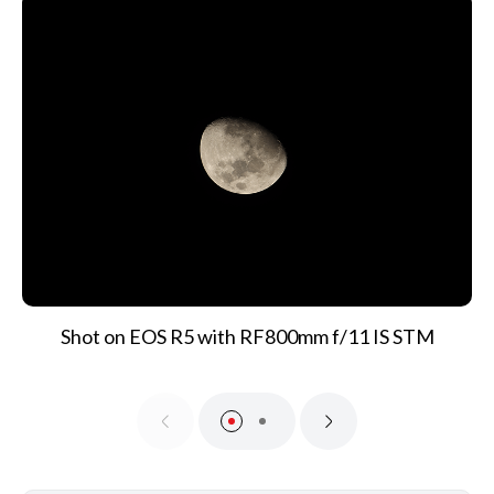
Shot on EOS R5 with RF800mm f/11 IS STM