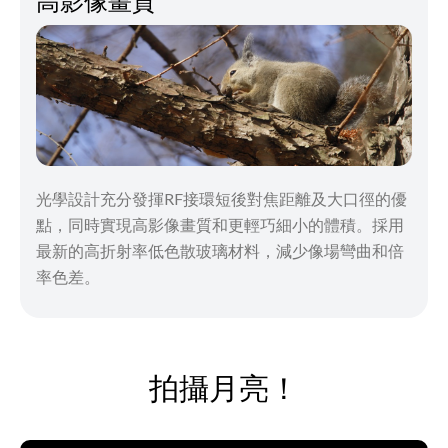
高影像畫質
光學設計充分發揮RF接環短後對焦距離及大口徑的優
點，同時實現高影像畫質和更輕巧細小的體積。採用
最新的高折射率低色散玻璃材料，減少像場彎曲和倍
率色差。
拍攝月亮！