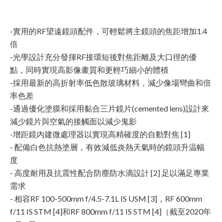
-實用的RF望遠鏡頭配件，可輕鬆將主鏡頭的焦距增加1.4
倍
-光學設計充分發揮RF接環短後對焦距離及大口徑的優
點，同時實現高影像畫質和更輕巧細小的體積
-採用最新的高折射率低色散玻璃材料，減少像場彎曲和倍
率色差
-通過優化塗膜和採用黏合三片鏡片(cemented lens)設計來
減少鏡片與空氣的接觸面以減少鬼影
-增距鏡內建微處理器以實現高精確度的自動對焦 [1]
- 配備白色抗熱塗層，有效減低炎熱天氣時的鏡頭升温幅
度
- 高度耐用及抗震性配合防塵防水滴設計 [2] 足以滿足專業
需求
- 相容RF 100-500mm f/4.5-7.1L IS USM [3]，RF 600mm
f/11 IS STM [4]和RF 800mm f/11 IS STM [4]（截至2020年