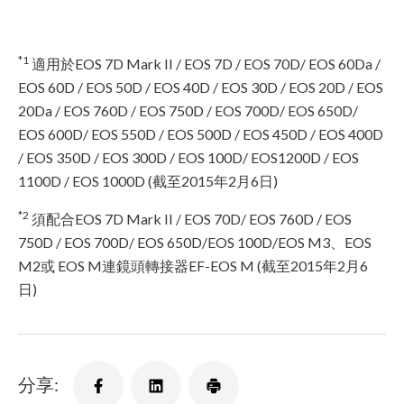
*1
適用於EOS 7D Mark II / EOS 7D / EOS 70D/ EOS 60Da /
EOS 60D / EOS 50D / EOS 40D / EOS 30D / EOS 20D / EOS
20Da / EOS 760D / EOS 750D / EOS 700D/ EOS 650D/
EOS 600D/ EOS 550D / EOS 500D / EOS 450D / EOS 400D
/ EOS 350D / EOS 300D / EOS 100D/ EOS1200D / EOS
1100D / EOS 1000D (截至2015年2月6日)
*2
須配合EOS 7D Mark II / EOS 70D/ EOS 760D / EOS
750D / EOS 700D/ EOS 650D/EOS 100D/EOS M3、EOS
M2或 EOS M連鏡頭轉接器EF-EOS M (截至2015年2月6
日)
分享: