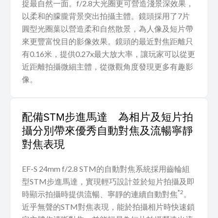
捉最自然一面。f/2.8大光圈更可營造淺景深效果，
以柔和的朦朧背景突出拍攝主體。鏡頭採用了7片
圓型光圈葉以營造柔和自然散景，為人像及短片帶
來更豐富悅目的影像效果。鏡頭的最近對焦距離只
有0.16米，提供0.27x最大放大率，讓玩家可以從更
近距離拍攝微細主體，從微觀角度發現更多有趣影
像。
配備STM步進馬達 為相片及短片拍
攝分別帶來優秀自動對焦及流暢寧靜
對焦表現
EF-S 24mm f/2.8 STM的自動對焦系統採用齒輪組
型STM步進馬達，實現輕巧設計並於短片拍攝及即
*2
時顯示拍攝時提供流暢、寧靜的連續自動對焦
。
近乎無聲的STM對焦表現，能於拍攝相片時快速鎖