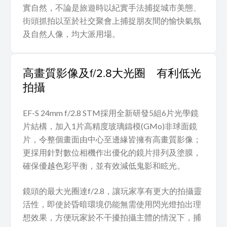
實自然，不論是旅遊時以紀實手法捕捉城市美態、
街頭抓拍以至於社交聚會上捕捉朋友間的愉快氣氛
及自然人像，均大派用場。
高畫質影像及f/2.8大光圈 有利低光
拍攝
EF-S 24mm f/2.8 STM採用全新研發5組6片光學鏡
片結構，加入1片高精度玻璃鑄模(GMo)非球面鏡
片，令整個畫面由中心至邊緣皆擁有高畫質影像；
更採用針對數位相機作出優化的鏡片排列及塗膜，
確保優越色彩平衡，並有效減低鬼影和眩光。
鏡頭的最大光圈達f/2.8，讓玩家享有更大的拍攝靈
活性，即使於昏暗環境仍能無需使用閃光燈拍出理
想效果，方便玩家於不干擾拍攝主體的情況下，捕