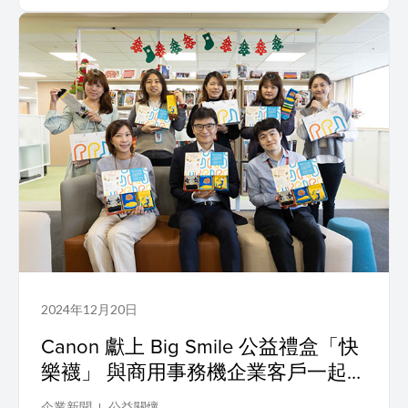
2024年12月20日
Canon 獻上 Big Smile 公益禮盒「快
樂襪」 與商用事務機企業客戶一起暖
冬編織笑容
企業新聞
公益關懷