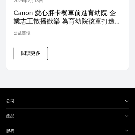
2024年9月13日
Canon 愛心胖卡餐車前進育幼院 企
業志工散播歡樂 為育幼院孩童打造難
忘夏日回憶
公益關懷
閱讀更多
公司
產品
服務