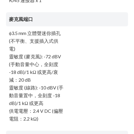
RJ45 連接器 x 1
麥克風端口
ϕ3.5 mm 立體聲迷你插孔
(不平衡、支援插入式供
電)
靈敏度 (麥克風): -72 dBV
(手動音量中心，全刻度
-18 dB)/1 kΩ 或更高/衰
減：20 dB
靈敏度 (線路): -10 dBV (手
動音量置中，全刻度 -18
dB)/1 kΩ 或更高
供電電壓：2.4 V DC (偏壓
電阻：2.2 kΩ)