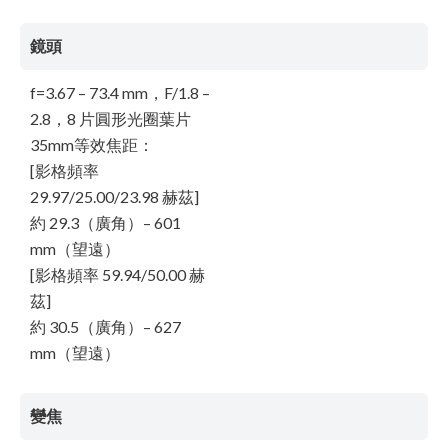
鏡頭
f=3.67 – 73.4 mm，F/1.8 –
2.8，8 片圓形光圈葉片
35mm等效焦距：
[影格頻率
29.97/25.00/23.98 赫茲]
約 29.3（廣角）– 601
mm（望遠）
[影格頻率 59.94/50.00 赫
茲]
約 30.5（廣角）– 627
mm（望遠）
變焦