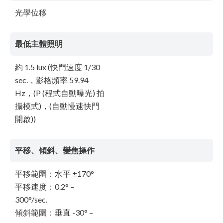
光學位移
最低主體照明
約 1.5 lux (快門速度 1/30
sec.，影格頻率 59.94
Hz，(P (程式自動曝光) 拍
攝模式)，(自動慢速快門
開啟))
平移、傾斜、變焦操作
平移範圍：水平 ±170°
平移速度：0.2° –
300°/sec.
傾斜範圍：垂直 -30° –