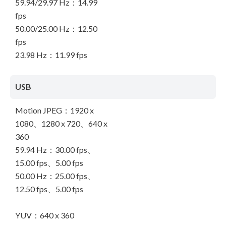
59.94/29.97 Hz：14.99
fps
50.00/25.00 Hz：12.50
fps
23.98 Hz：11.99 fps
USB
Motion JPEG：1920 x
1080、1280 x 720、640 x
360
59.94 Hz：30.00 fps、
15.00 fps、5.00 fps
50.00 Hz：25.00 fps、
12.50 fps、5.00 fps
YUV：640 x 360