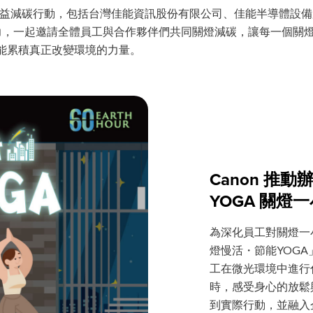
項全球公益減碳行動，包括台灣佳能資訊股份有限公司、佳能半導體設
響力，一起邀請全體員工與合作夥伴們共同關燈減碳，讓每一個關燈
能累積真正改變環境的力量。
Canon 推
YOGA 關
為深化員工對關燈一小
燈慢活・節能YOG
工在微光環境中進行
時，感受身心的放鬆與
到實際行動，並融入