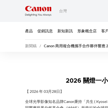
台灣
產品
促銷訊息
新知新訊
形象概念店
客
新聞稿
Canon 商用複合機
2026 關燈
【 2026 年 03月28日】
全球光學影像知名品牌Canon秉持「共生 ( Ky
同響應世界自然基金會（WWF）所發起的全球節能行動—「