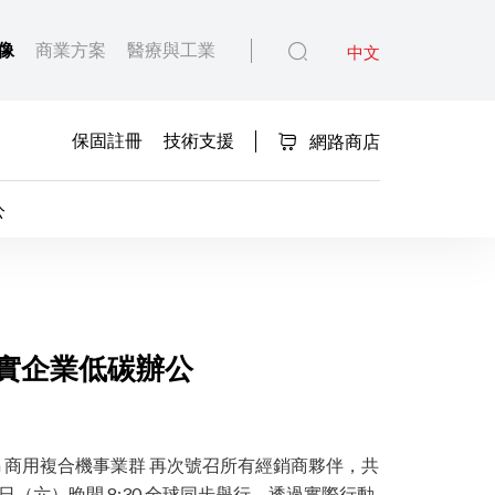
像
商業方案
醫療與工業
中文
保固註冊
技術支援
網路商店
碳辦公
6 關燈一小時在微光中實
落實企業低碳辦公
non 商用複合機事業群 再次號召所有經銷商夥伴，共
8 日（六）晚間 8:30 全球同步舉行，透過實際行動