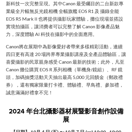
新科技一次完整呈現。其中Canon 最受矚目的二台新款專
業級全片幅無反光鏡相機 全幅旗艦 EOS R1 及 攝錄全能
EOS R5 Mark II 也將提供攝影玩家體驗，攤位現場並搭設
實境拍攝區，讓消費者可以完整了解 Canon 影像產品魅
力，深度體驗 AI 科技在攝影中的全面應用。
Canon將在展期中為影像愛好者帶來多樣精彩活動，連續
四日更有高達 20 場跨界專業攝影講座及全產品體驗區，讓
喜愛攝影的民眾親身感受 Canon 最新的技術；此外，凡至
Canon 攤位購買 EOS R 系列相機（單機身/鏡組）、RF 鏡
頭，加碼抽獎活動天天抽出最高 5,000 元回饋金（郵政禮
券），還有獨家限量打卡禮、體驗禮、早鳥禮、參加禮，
誠意滿滿好禮拿不完！
2024 年台北攝影器材展暨影音創作設備
展
【日期】 10月４日 (五) 〜 10月７日 (一) 10:00 - 18:00