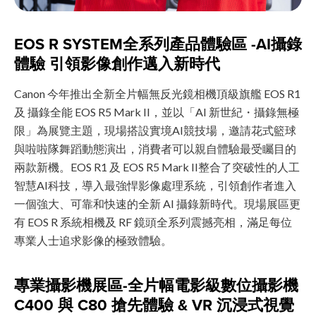
EOS R SYSTEM全系列產品體驗區 -AI攝錄
體驗 引領影像創作邁入新時代
Canon 今年推出全新全片幅無反光鏡相機頂級旗艦 EOS R1
及 攝錄全能 EOS R5 Mark II，並以「AI 新世紀・攝錄無極
限」為展覽主題，現場搭設實境AI競技場，邀請花式籃球
與啦啦隊舞蹈動態演出，消費者可以親自體驗最受矚目的
兩款新機。EOS R1 及 EOS R5 Mark II整合了突破性的人工
智慧AI科技，導入最強悍影像處理系統，引領創作者進入
一個強大、可靠和快速的全新 AI 攝錄新時代。現場展區更
有 EOS R 系統相機及 RF 鏡頭全系列震撼亮相，滿足每位
專業人士追求影像的極致體驗。
專業攝影機展區-全片幅電影級數位攝影機
C400 與 C80 搶先體驗 & VR 沉浸式視覺