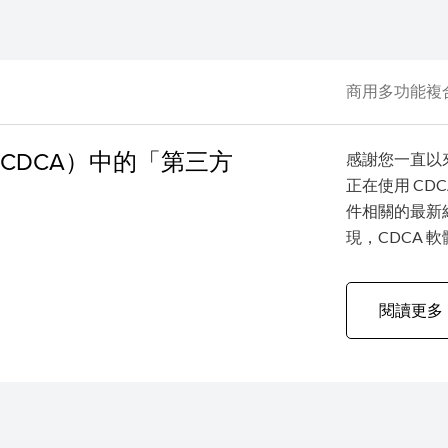
商用多功能複
CDCA）中的「第三方
感謝您一直以來
正在使用 C
件相關的最新
現，CDCA 
Module)」受
組件：此問題與
閱讀更多
有關。 該組件
的主要任務是負
服器之間的網