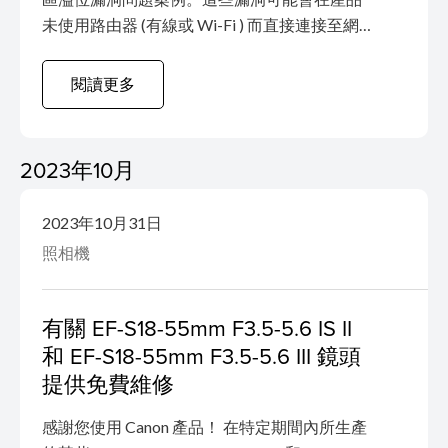
未使用路由器 (有線或 Wi-Fi ) 而直接連接至網
際網路時，導致未經驗證的遠端攻擊者可能透
過網際網路執行任意程式碼和/或對產品進行阻
閱讀更多
斷服務 (DoS) 攻擊。 緩衝區溢位 CVE-2023-
6229 CVE-2023-6230 CVE-2023-6231 CVE-
2023-6232 CVE-2023-6233 CVE-2023-6234
2023年10月
CVE-2024-0244 目前我們尚未接獲與此漏洞有
關的損失報告。但是，為了增強產品的安全
2023年10月31日
性，我們建議客戶安裝適用於下...
照相機
有關 EF-S18-55mm F3.5-5.6 IS II
和 EF-S18-55mm F3.5-5.6 III 鏡頭
提供免費維修
感謝您使用 Canon 產品！ 在特定期間內所生產