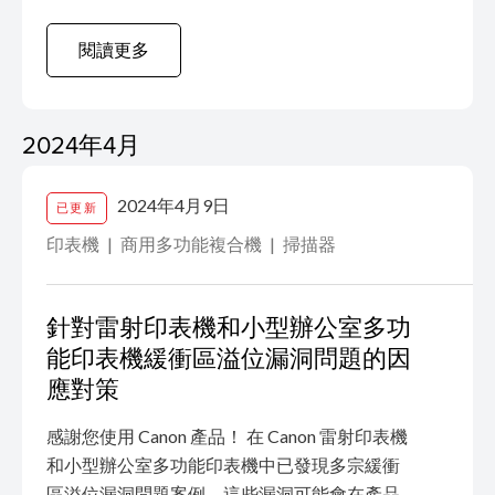
建議。 有關安全漏洞、解決措施和補救方法的
詳細資料，敬請瀏覽： Security Advisory:
閱讀更多
Device registration susceptible to compromise
首次發佈日期: 2024 年 6 月 10 日
2024年4月
2024年4月9日
已更新
印表機
商用多功能複合機
掃描器
針對雷射印表機和小型辦公室多功
能印表機緩衝區溢位漏洞問題的因
應對策
感謝您使用 Canon 產品！ 在 Canon 雷射印表機
和小型辦公室多功能印表機中已發現多宗緩衝
區溢位漏洞問題案例。這些漏洞可能會在產品