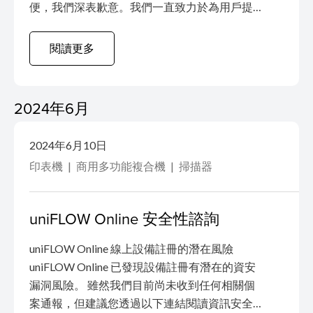
便，我們深表歉意。我們一直致力於為用戶提
供高品質、可信賴的產品。希望能夠得到您的
理解和支持！ 現象: 當電源關閉時，部份產品的
閱讀更多
電量消耗比一般更快。 即使電池已充滿電，也
可能在大約 2 天內完全耗盡。 受影響的產品:
EL-5 閃光燈的序列號左側第四位數字為「0」的
2024年6月
產品會受到此情況影響。 支援: 對於受影響的
產品，我們會為用戶提供免費檢查 / 維修服務至
2024年6月10日
2026 年 9 月 30 日。如因上述現象以外的其他
印表機
商用多功能複合機
掃描器
問題所進行的檢查或維修，將按正常維修流程
處理及收取...
uniFLOW Online 安全性諮詢
uniFLOW Online 線上設備註冊的潛在風險
uniFLOW Online 已發現設備註冊有潛在的資安
漏洞風險。 雖然我們目前尚未收到任何相關個
案通報，但建議您透過以下連結閱讀資訊安全