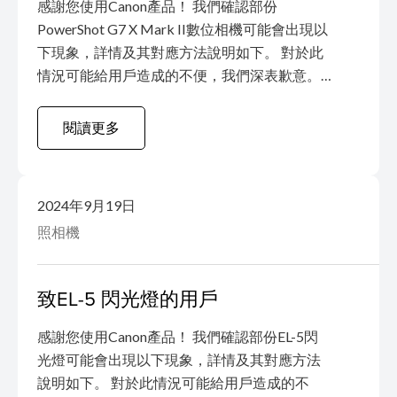
感謝您使用Canon產品！ 我們確認部份
PowerShot G7 X Mark II數位相機可能會出現以
下現象，詳情及其對應方法說明如下。 對於此
情況可能給用戶造成的不便，我們深表歉意。
我們一直致力於為用戶提供高品質、可信賴的
產品。希望能夠得到您的理解和支持！ 現象: 有
閱讀更多
極少數的產品可能會受到內置閃光燈無法運作
的影響，原因是由於內置閃光燈過度頻繁彈
出，導致其線路損壞。 受影響的產品:
2024年9月19日
PowerShot G7 X Mark II數位相機 顯示在LCD顯
照相機
示器背面的相機序列號中，前兩位數字為[21]至
[62]及第六位數字為[0]至[4]的產品會受到影
響。 支援: 對於受影響的產品，我們會為用戶提
致EL-5 閃光燈的用戶
供...
感謝您使用Canon產品！ 我們確認部份EL-5閃
光燈可能會出現以下現象，詳情及其對應方法
說明如下。 對於此情況可能給用戶造成的不