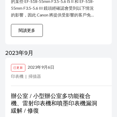
的某些 EF-S18-55mm F3.5-5.6 IS II 和 EF-S18-
55mm F3.5-5.6 III 鏡頭經確認會受到以下情況
的影響，因此 Canon 將提供受影響的客戶免費
維修服務。 對於此情況可能給用戶造成的不
便，我們深表歉意。Canon 一直致力於為用戶
閱讀更多
提供高品質、可信賴的產品，希望得到您的理
解和支持！ 現象 在低溫環境下使用「單次自動
對焦」模式進行拍攝時，會出現對焦鏡頭連續
2023年9月
搜尋且無法成功對焦的情況。 此情況的頻率取
決於相機操作區域的溫度，隨著拍攝環境溫度
2023年9月6日
已更新
的升高，出現的頻率會有所降低。 受影響的產
品 2023 年生產的 EF-...
印表機
掃描器
辦公室 / 小型辦公室多功能複合
機、雷射印表機和噴墨印表機漏洞
緩解 / 修復