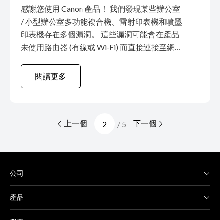
感謝您使用 Canon 產品！ 我們發現某些辦公室
/ 小型辦公室多功能複合機、雷射印表機和噴墨
印表機存在多個漏洞。 這些漏洞可能會在產品
未使用路由器 (有線或 Wi-Fi) 而直接連接至網際
網路時，導致未經驗證的遠端攻擊者可能透過
網際網路執行任意程式碼和 / 或對產品進行阻斷
閱讀更多
服務 (DoS) 攻擊。而由於遠端使用者介面
(RemoteUI) 的身份驗證不正確，攻擊者也可以
安裝任意檔案。 緩衝區溢位 CVE-2023-0851
上一個
下一個
CVE-2023-0852 CVE-2023-0853 CVE-2023-
/ 5
0854 CVE-2023-0855 CVE-2023-0856 CVE-
2022-43974 ...
公司
產品