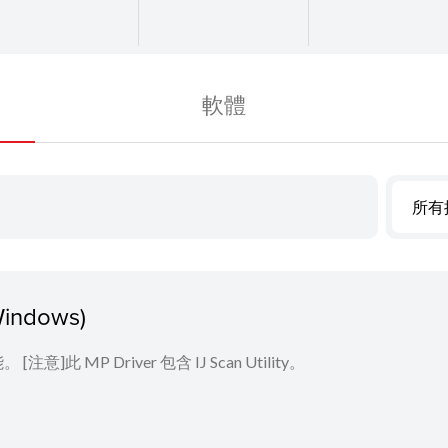
軟體
所有
Windows)
P Driver 包含 IJ Scan Utility。