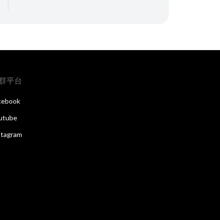
群平台
cebook
utube
stagram