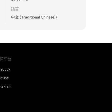
語言
中文 (Traditional Chinese))
群平台
cebook
utube
stagram