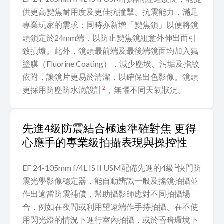
供更高變焦耐用度及更佳抗撞擊、抗震能力，滿足
專業玩家的需求；同時亦新增「變焦鎖」以便將鏡
頭鎖定於24mm端，以防止變焦鏡組意外伸出而引
致損壞。此外，鏡頭最前端及最後端鏡面均加入氟
塗膜（Fluorine Coating），減少塵埃、污垢及指紋
依附，讓鏡片更易於清潔，以確保出色影像。鏡頭
2
更採用防塵防水滴設計
，無懼不同天氣狀況。
先進4級防震結合極速準確對焦 更得
心應手的專業級拍攝表現與操控性
1
EF 24-105mm f/4L IS II USM配備先進的4級
快門防
震光學影像穩定器，能自動辨識一般及搖鏡拍攝並
作出適當防震補償，幫助攝影師應對不同拍攝場
合，例如在夜間或利用望遠端作手持拍攝、在不使
用閃光燈的情況下進行室內拍攝，或於昏暗環境下