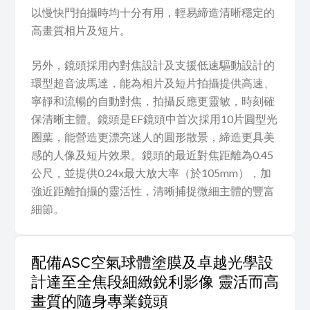
以慢快門拍攝時均十分有用，輕易締造清晰穩定的
高畫質相片及短片。
另外，鏡頭採用內對焦設計及支援低速驅動設計的
環型超音波馬達，能為相片及短片拍攝提供高速、
寧靜和流暢的自動對焦，拍攝反應更靈敏，時刻確
保清晰主體。鏡頭是EF鏡頭中首次採用10片圓型光
圈葉，能營造更漂亮迷人的圓形散景，締造更具美
感的人像及短片效果。鏡頭的最近對焦距離為0.45
公尺，並提供0.24x最大放大率（於105mm），加
強近距離拍攝的靈活性，清晰捕捉微細主體的豐富
細節。
配備ASC空氣球體塗膜及卓越光學設
計達至全焦段細緻銳利影像 靈活而高
畫質的隨身專業鏡頭