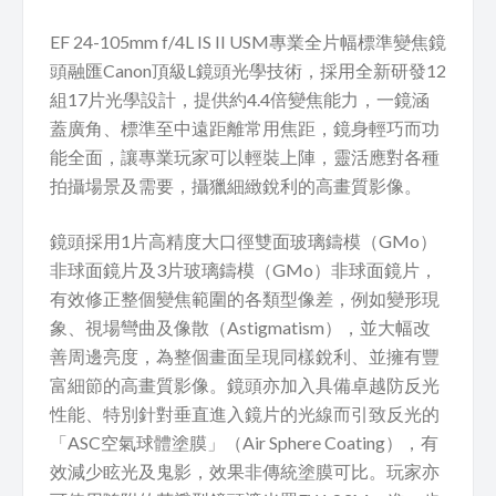
EF 24-105mm f/4L IS II USM專業全片幅標準變焦鏡
頭融匯Canon頂級L鏡頭光學技術，採用全新研發12
組17片光學設計，提供約4.4倍變焦能力，一鏡涵
蓋廣角、標準至中遠距離常用焦距，鏡身輕巧而功
能全面，讓專業玩家可以輕裝上陣，靈活應對各種
拍攝場景及需要，攝獵細緻銳利的高畫質影像。
鏡頭採用1片高精度大口徑雙面玻璃鑄模（GMo）
非球面鏡片及3片玻璃鑄模（GMo）非球面鏡片，
有效修正整個變焦範圍的各類型像差，例如變形現
象、視場彎曲及像散（Astigmatism），並大幅改
善周邊亮度，為整個畫面呈現同樣銳利、並擁有豐
富細節的高畫質影像。鏡頭亦加入具備卓越防反光
性能、特別針對垂直進入鏡片的光線而引致反光的
「ASC空氣球體塗膜」（Air Sphere Coating），有
效減少眩光及鬼影，效果非傳統塗膜可比。玩家亦