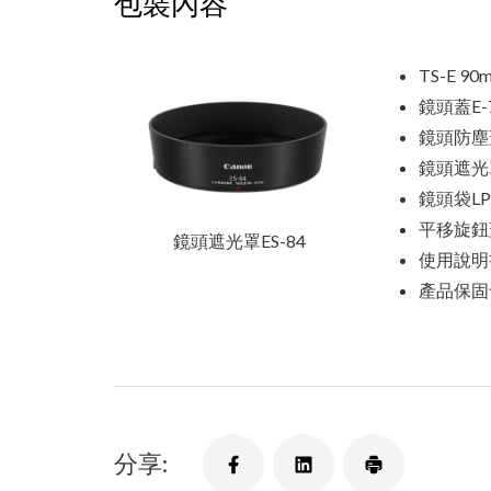
包裝內容
TS-E 90
鏡頭蓋E-77
鏡頭防塵蓋
鏡頭遮光罩
鏡頭袋LP
平移旋鈕
鏡頭遮光罩ES-84
使用說明
產品保固
分享: