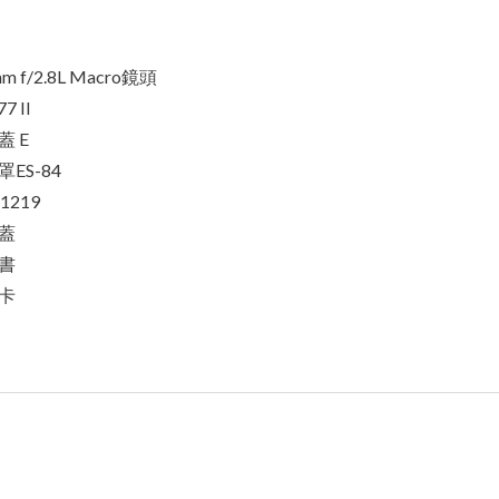
mm f/2.8L Macro鏡頭
 II
 E
ES-84
1219
蓋
書
卡