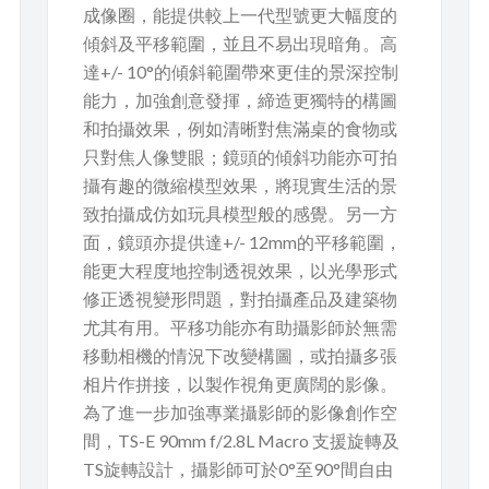
成像圈，能提供較上一代型號更大幅度的
傾斜及平移範圍，並且不易出現暗角。高
達+/- 10°的傾斜範圍帶來更佳的景深控制
能力，加強創意發揮，締造更獨特的構圖
和拍攝效果，例如清晰對焦滿桌的食物或
只對焦人像雙眼；鏡頭的傾斜功能亦可拍
攝有趣的微縮模型效果，將現實生活的景
致拍攝成仿如玩具模型般的感覺。另一方
面，鏡頭亦提供達+/- 12mm的平移範圍，
能更大程度地控制透視效果，以光學形式
修正透視變形問題，對拍攝產品及建築物
尤其有用。平移功能亦有助攝影師於無需
移動相機的情況下改變構圖，或拍攝多張
相片作拼接，以製作視角更廣闊的影像。
為了進一步加強專業攝影師的影像創作空
間，TS-E 90mm f/2.8L Macro 支援旋轉及
TS旋轉設計，攝影師可於0°至90°間自由