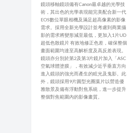
鏡頭移軸鏡頭備有Canon最卓越的光學技
術，其出色的光學表現能完美配合新一代
EOS數位單眼相機及滿足超高像素的影像
需求。採用全新光學設計並考慮到商業攝
影的需求將變形減至最低，更加入1片UD
超低色散鏡片 有效地修正色差，確保整個
畫面範圍均達至高解析度及高反差表現。
鏡頭亦分別於第2及第3片鏡片加入「ASC
空氣球體塗膜」，有效減少近乎垂直方向
進入鏡頭的強光而產生的眩光及鬼影。此
外，鏡頭採用9片圓型光圈葉片以營造優
雅散景及備有浮動對焦系統，進一步提升
整個對焦範圍內的影像畫質。