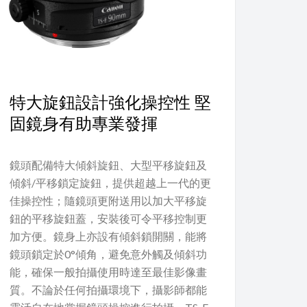
特大旋鈕設計強化操控性 堅
固鏡身有助專業發揮
鏡頭配備特大傾斜旋鈕、大型平移旋鈕及
傾斜/平移鎖定旋鈕，提供超越上一代的更
佳操控性；隨鏡頭更附送用以加大平移旋
鈕的平移旋鈕蓋，安裝後可令平移控制更
加方便。鏡身上亦設有傾斜鎖開關，能將
鏡頭鎖定於0°傾角，避免意外觸及傾斜功
能，確保一般拍攝使用時達至最佳影像畫
質。不論於任何拍攝環境下，攝影師都能