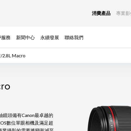
消費產品
專業影
戶服務
新聞中心
永續發展
聯絡我們
/2.8L Macro
ro
ro
鏡頭移軸鏡頭備有Canon最卓越的
OS數位單眼相機及滿足超
商業攝影的需要將變形減至