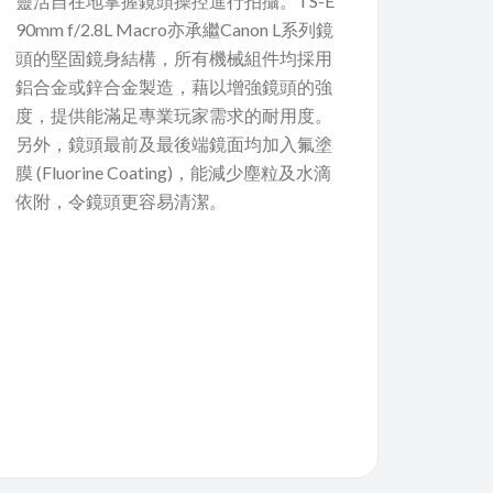
靈活自在地掌握鏡頭操控進行拍攝。TS-E
90mm f/2.8L Macro亦承繼Canon L系列鏡
頭的堅固鏡身結構，所有機械組件均採用
鋁合金或鋅合金製造，藉以增強鏡頭的強
度，提供能滿足專業玩家需求的耐用度。
另外，鏡頭最前及最後端鏡面均加入氟塗
膜 (Fluorine Coating)，能減少塵粒及水滴
依附，令鏡頭更容易清潔。