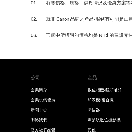
01.
有關價格、規格、供貨情況及優惠方案等
02.
就非 Canon 品牌之產品/服務有可能是
03.
官網中所標明的價格均是 NT$ 的建議
公司
產品
企業簡介
數位相機/鏡頭/配件
企業永續發展
印表機/複合機
新聞中心
掃描器
聯絡我們
專業級數位攝影機
官方社群媒體
其他