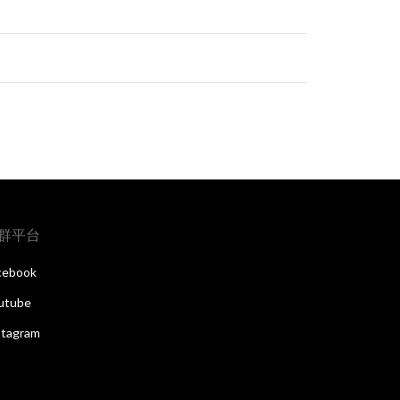
群平台
cebook
utube
stagram