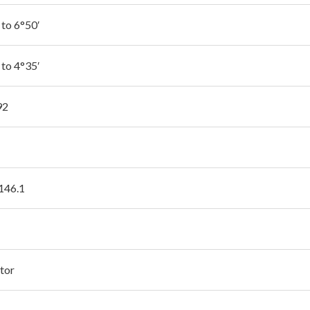
 to 6°50′
 to 4°35′
92
 146.1
tor