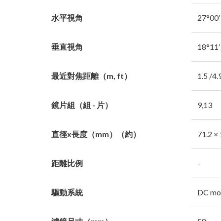
水平視角
27°00′
垂直視角
18°11′
最近對焦距離（m, ft）
1.5 /4.
鏡片組（組 - 片）
9,13
直徑x長度（mm）（約）
71.2 ×
距離比例
-
驅動系統
DC mo