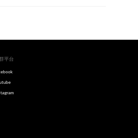
群平台
cebook
utube
stagram