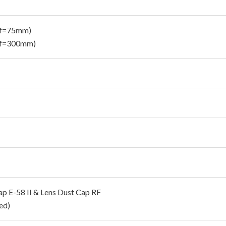
(f=75mm)
(f=300mm)
ap E-58 II & Lens Dust Cap RF
ed)