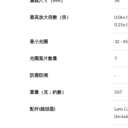
濾鏡尺寸（mm）
58
最高放大倍數（倍）
0.06x 
0.25x 
最小光圈
32 - 45
光圈葉片數量
7
防塵防潮
-
重量（克；約數）
507
配件(鏡頭蓋)
Lens C
(includ