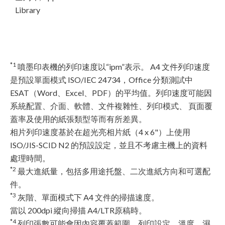
Library
*1
噴墨印表機的列印速度以“ipm”表示。 A4 文件列印速度
是預設單面模式 ISO/IEC 24734，Office 分類測試中
ESAT（Word、Excel、PDF）的平均值。列印速度可能因
系統配置、介面、軟體、文件複雜性、列印模式、 頁面覆
蓋率及使用的紙張類型等而有所差異。
相片列印速度基於在超光亮相片紙（4 x 6"）上使用
ISO/JIS-SCID N2 的預設設定，並且不考慮主機上的資料
處理時間。
*2
最大進紙量，包括多用途托盤、二次進紙方向和可選配
件。
*3
灰階、單面模式下 A4 文件的掃描速度。
當以 200dpi 縱向掃描 A4/LTR原稿時。
*4
列印張數可能會因內容覆蓋範圍、列印設定、溫度、濕