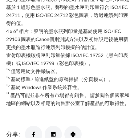
基於 1 組彩色墨水瓶。聲明的墨水匣列印量符合 ISO/IEC
24711，使用 ISO/IEC 24712 彩色圖表，透過連續列印獲
得的值。
4 x 6” 相片：聲明的墨水瓶列印量是基於使用 ISO/IEC
29103 圖表的Canon個別測試方法以及初始設定後使用新
更換的墨水瓶進行連續列印模擬的估計值。
雷射印表機碳粉匣列印量依據 ISO/IEC 19752（黑白印表
機）或 ISO/IEC 19798（彩色印表機）。
*5
僅適用於文件掃描器。
*6
基於標準 / 前進紙盤的原稿掃描（分頁模式）。
*7
基於 Windows 作業系統兼容性。
**
產品可能並非在所有市場都有銷售。 請參閱各個國家和
地區的網站以及相應的銷售辦公室了解產品的可取得性。
分享: