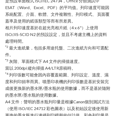
是預設單面模式 ISO/IEC 24734，Office 分類測試中
ESAT（Word、Excel、PDF）的平均值。列印速度可能因
系統配置、介面、軟體、文件複雜性、列印模式、 頁面覆
蓋率及使用的紙張類型等而有所差異。
相片列印速度基於在超光亮相片紙（4 x 6"）上使用
ISO/JIS-SCID N2 的預設設定，並且不考慮主機上的資料
處理時間。
*2
最大進紙量，包括多用途托盤、二次進紙方向和可選配
件。
*3
灰階、單面模式下 A4 文件的掃描速度。
當以 200dpi 縱向掃描 A4/LTR原稿時。
*4
列印張數可能會因內容覆蓋範圍、列印設定、溫度、濕
度和列印頻率而異。噴墨印表機的列印張數是基於安裝完
成後更換新的墨水匣/墨水瓶的使用數據，而不是基於隨附
的墨水匣/墨水瓶的使用數據。
A4 文件：聲明的墨水瓶列印量是根據Canon個別測試方法
（使用 ISO/IEC 24712 彩色圖表）以及初始設定後使用新
更換的墨水瓶進行連續列印模擬的估計值，彩色列印量是