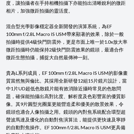
度，讓拍攝者在手持相機拍攝下亦能拍出清晰銳利的微距
相片，加強微距拍攝的靈活度。
混合型光學影像穩定器全新開發的演算系統，為EF
100mm f/2.8L Macro IS USM帶來顯著的效果，除於一般
拍攝時提供4級快門防震外，更是市面上唯一於1.0x放大率
微距拍攝時仍能保持2級快門防震效果的鏡頭，最適合作
微距生態拍攝，捕捉大自然最傳神一刻。
貴為L系列成員，EF 100mm f/2.8L Macro IS USM的影像畫
質當然無與倫比。其採用全新研發12組15片鏡片設計，當
中1片UD超低色散鏡片能有效消除近攝時常見的色散問
題，確保能拍攝出高對比度、解析度及色彩豐富的優質影
像。其9片圓型光圈葉更能營造柔和優美的散景效果，令
鏡頭也適合人像拍攝之用。鏡頭的內對焦系統配合環型超
聲波馬達及優化的自動對焦演算法，能提供更快速及寧靜
的自動對焦操作。EF 100mm f/2.8L Macro IS USM更具備