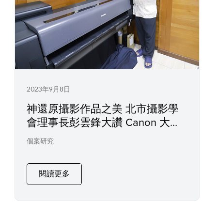
2023年9月8日
神還原攝影作品之美 北市攝影學
會理事長彭雲鋒大讚 Canon 大尺
寸繪圖機 GP-540
個案研究
閱讀更多